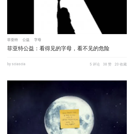
菲亚特
公益
字母
菲亚特公益：看得见的字母，看不见的危险
by sciascia
5 评论
38 赞
20 收藏