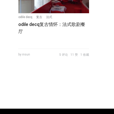
odile decq
复古
法式
odile decq复古情怀：法式歌剧餐
厅
by insun
5 评论
11 赞
1 收藏