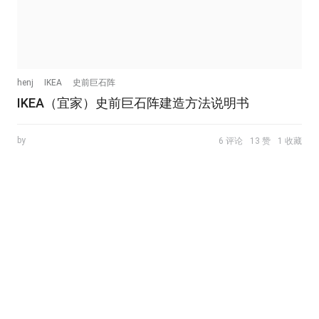
henj
IKEA
史前巨石阵
IKEA（宜家）史前巨石阵建造方法说明书
by
6 评论
13 赞
1 收藏