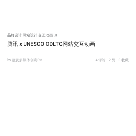
品牌设计 网站设计 交互动画 UI
腾讯 x UNESCO ODLTG网站交互动画
by 蔓意多媒体创意PM
4 评论
2 赞
0 收藏