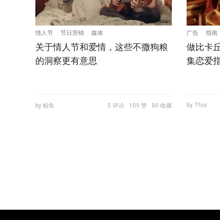
情人节
节日营销
媒体
广告
指南
关于情人节和爱情，这些不撒狗粮
做比卡丘
的洞察更有意思
集恋爱
by Thoi
by 鲸鱼
5 评论
109 赞
80 收藏