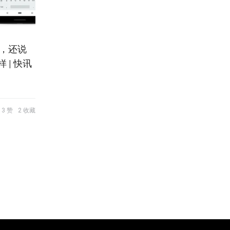
了，还说
样 | 快讯
3 赞
2 收藏