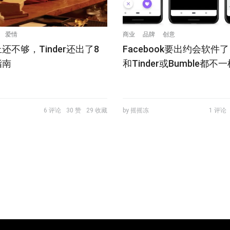
爱情
商业
品牌
创意
还不够，Tinder还出了8
Facebook要出约会软件
指南
和Tinder或Bumble都不一
6 评论
30 赞
29 收藏
by 摇摇冻
1 评论