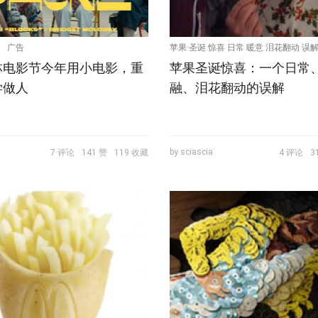
广告
苹果 圣诞 惊喜 日常 暖意 泪花翻动 误解 Ai
林电影节今年用小电影，重
苹果圣诞惊喜：一个日常
TBWA TVC
学做人
融、泪花翻动的误解
by sciascia
7 评论
141 赞
119 收藏
4 评论
3