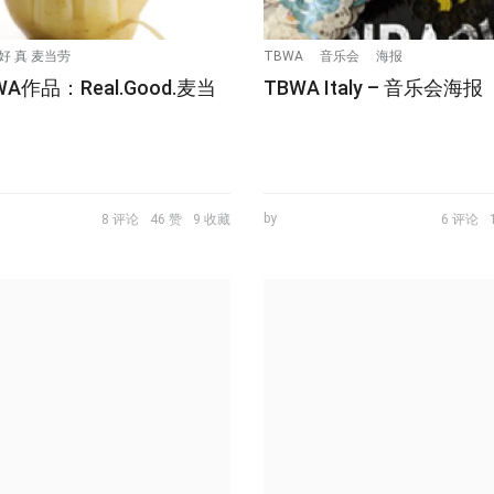
 好 真 麦当劳
TBWA
音乐会
海报
A作品：Real.Good.麦当
TBWA Italy – 音乐会海报
by
8 评论
46 赞
9 收藏
6 评论