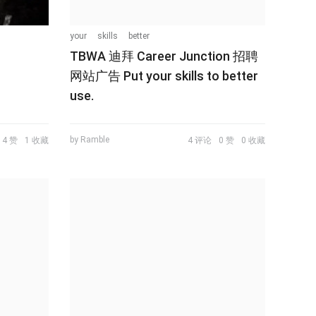
your
skills
better
TBWA 迪拜 Career Junction 招聘
网站广告 Put your skills to better
use.
by Ramble
14 赞
1 收藏
4 评论
0 赞
0 收藏