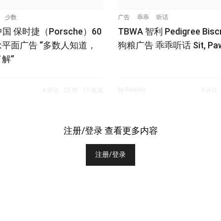
少数
广告
乖乖
听话
中国 保时捷（Porsche）60
TBWA 智利 Pedigree Bis
平面广告 “多数人知道，
狗粮广告 乖乖听话 Sit, Pa
解”
by Ramble
4 评论
25 赞
11 收藏
4 评论
注册/登录 查看更多内容
注册/登录