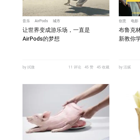
音乐
AirPods
城市
创意
电影
让世界变成游乐场，一直是
布鲁克
AirPods的梦想
新教你
by 拭微
11 评论
45 赞
45 收藏
by 活腻