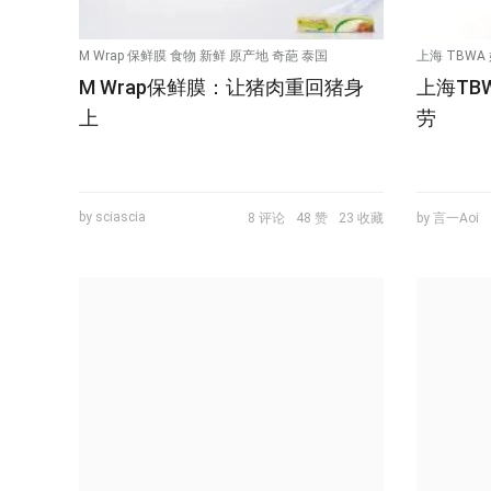
M Wrap 保鲜膜 食物 新鲜 原产地 奇葩 泰国
上海 TBWA
M Wrap保鲜膜：让猪肉重回猪身
上海TBW
TBWA 平面
上
劳
by sciascia
8 评论
48 赞
23 收藏
by 言一Aoi