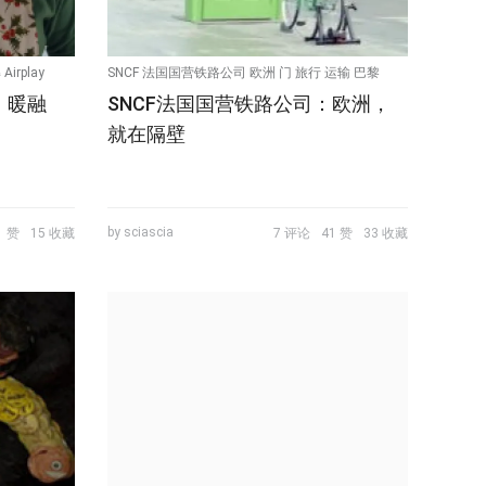
rplay
SNCF 法国国营铁路公司 欧洲 门 旅行 运输 巴黎
、暖融
SNCF法国国营铁路公司：欧洲，
互动 TBWA
就在隔壁
by sciascia
1 赞
15 收藏
7 评论
41 赞
33 收藏