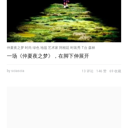
仲夏夜之梦 时尚 绿色 地毯 艺术家 阿根廷 时装秀 T台 森林
一场《仲夏夜之梦》，在脚下伸展开
by sciascia
13 评论
146 赞
69 收藏