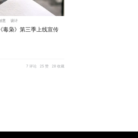
创意
设计
os《毒枭》第三季上线宣传
7 评论
25 赞
28 收藏