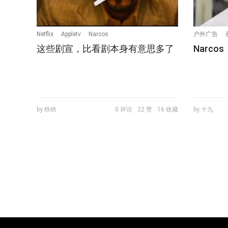
Netflix
Appletv
Narcos
户外广告
这些剧宣，比看剧本身有意思多了
Narc
by 秩秩
0 评论
22 赞
16 收藏
by 十九