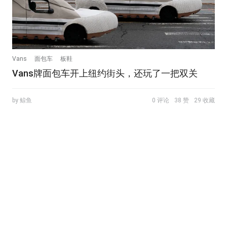
Vans
面包车
板鞋
Vans牌面包车开上纽约街头，还玩了一把双关
by 鲸鱼
0 评论
38 赞
29 收藏