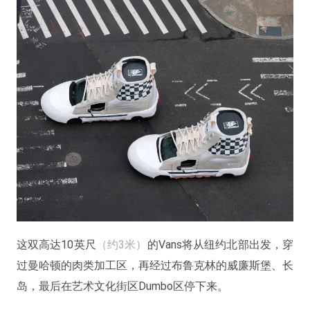
这双高达10英尺
（约3米）
的Vans将从纽约北部出发，穿
过曼哈顿的肉类加工区，再经过布鲁克林的威廉斯堡、长
岛，最后在艺术文化街区Dumbo区停下来。