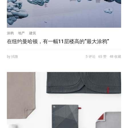
涂鸦
地产
建筑
在纽约曼哈顿，有一幅11层楼高的“最大涂鸦”
by 拭微
5 评论
65 赞
48 收藏