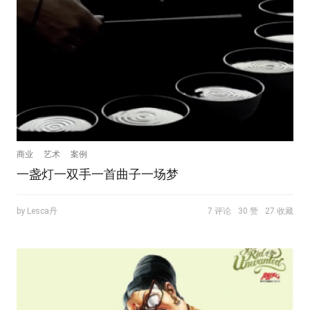
商业
艺术
案例
一盏灯一双手一首曲子一场梦
by Lesca丹
7 评论
30 赞
27 收藏