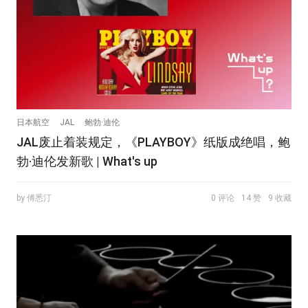
日本航空
JAL
鲍勃·迪伦
JAL废止着装规定，《PLAYBOY》纸版成绝唱，鲍
勃·迪伦发新歌 | What's up
by 傅悉汀
0 评论
14 赞
9 收藏