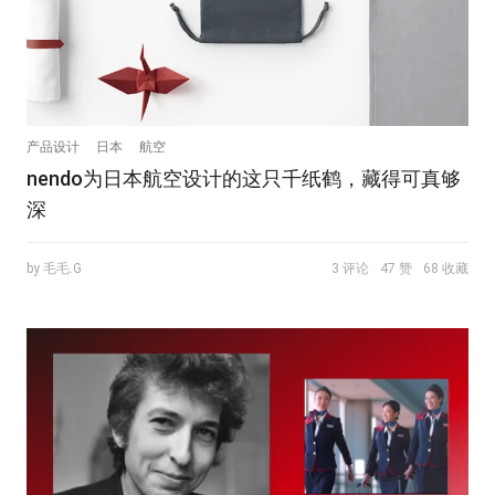
产品设计
日本
航空
nendo为日本航空设计的这只千纸鹤，藏得可真够
深
by 毛毛.G
3 评论
47 赞
68 收藏