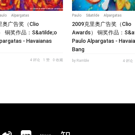
aulo
Alpargatas
Paulo
S&atilde
Alpargatas
里奥广告奖（Clio
2009克里奥广告奖（Clio
） 铜奖作品：S&atilde;o
Awards） 铜奖作品：S&ati
lpargatas - Havaianas
Paulo Alpargatas - Havai
Bang
4 评论
1 赞
0 收藏
by Ramble
4 评论