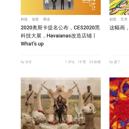
科技
创意
商业
创意
艺术
2020奥斯卡提名公布，CES2020黑
这幅画
科技大展，Havaianas改造店铺丨
What‘s up
by 沐冬
1 评论
18 赞
24 收藏
by 盧丁