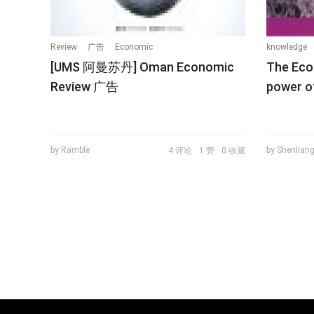
Review
广告
Economic
knowledge
[UMS 阿曼苏丹] Oman Economic
The Ec
Review 广告
power o
by Ramble
by Shenlian
4 评论
1 赞
0 收藏