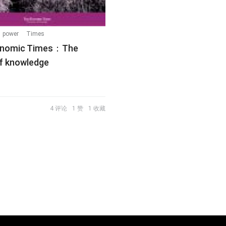
power
Times
onomic Times：The
f knowledge
g
4 评论
1 赞
1 收藏