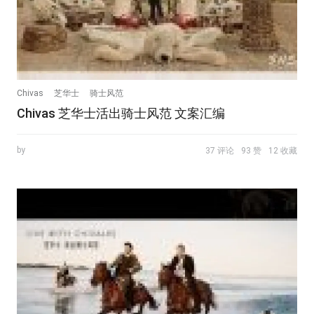
Chivas
芝华士
骑士风范
Chivas 芝华士活出骑士风范 文案汇编
by
37 评论
93 赞
12 收藏