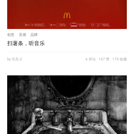
创意
灵感
品牌
扫薯条，听音乐
by 毛毛.G
6 评论
167 赞
170 收藏