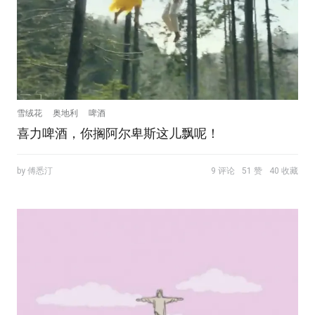
雪绒花
奥地利
啤酒
喜力啤酒，你搁阿尔卑斯这儿飘呢！
by 傅悉汀
9 评论
51 赞
40 收藏