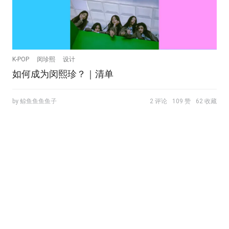
K-POP
闵珍熙
设计
如何成为闵熙珍？｜清单
by 鲸鱼鱼鱼鱼子
2 评论
109 赞
62 收藏