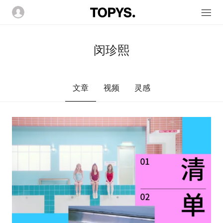
闵珍熙
文章
视频
灵感