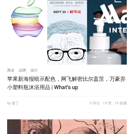
商业
品牌
设计
苹果新海报暗示配色，网飞解密比尔盖茨，万豪弃
小塑料瓶沐浴用品 | What's up
by 盧丁
0 评论
19 赞
10 收藏