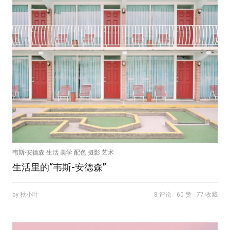
韦斯-安德森 生活 美学 配色 摄影 艺术
生活里的“韦斯-安德森”
by 秋小叶
8 评论
60 赞
77 收藏