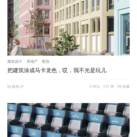
建筑设计
房地产
配色
把建筑涂成马卡龙色，哎，我不光是玩儿
by 鲸鱼JY
5 评论
131 赞
98 收藏