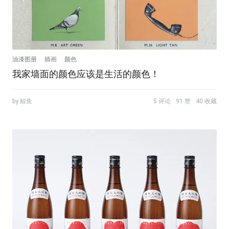
油漆图册
插画
颜色
我家墙面的颜色应该是生活的颜色！
by 鲸鱼
5 评论
91 赞
40 收藏