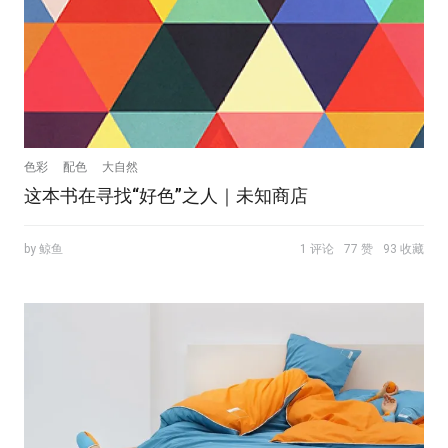
色彩
配色
大自然
这本书在寻找“好色”之人｜未知商店
by 鲸鱼
1 评论
77 赞
93 收藏