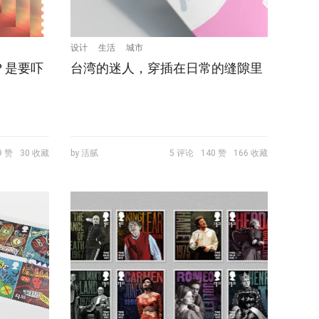
设计
生活
城市
？是要吓
台湾的迷人，穿插在日常的缝隙里
9 赞
30 收藏
by 活腻
5 评论
140 赞
166 收藏