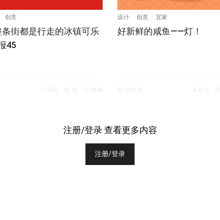
创意
设计
创意
宜家
整条街都是行走的冰镇可乐
好新鲜的咸鱼——灯！
报45
7 评论
16 赞
12 收藏
by 摇摇冻
6 评论
1
注册/登录 查看更多内容
注册/登录