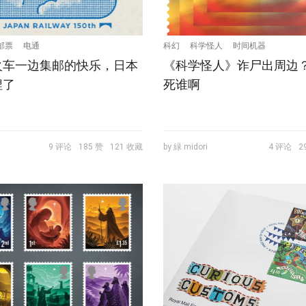
邮票
电通
科幻
科学怪人
时间机器
火车一边集邮的快乐，日本
《科学怪人》诈尸出周边
捏了
死谁啊
9 评论
185 赞
121 收藏
by 緑 midori
4 评论
2