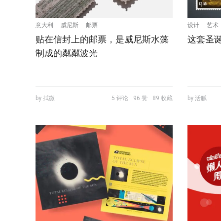
意大利
威尼斯
邮票
设计
艺术
贴在信封上的邮票，是威尼斯水藻
这套圣
制成的粼粼波光
by 拭微
5 评论
96 赞
89 收藏
by 活腻