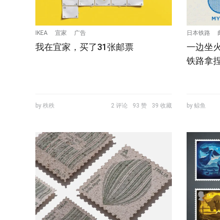
IKEA
宜家
广告
日本铁路
我在宜家，买了31张邮票
一边坐
铁路拿
by 秩秩
2 评论
93 赞
39 收藏
by 鲸鱼