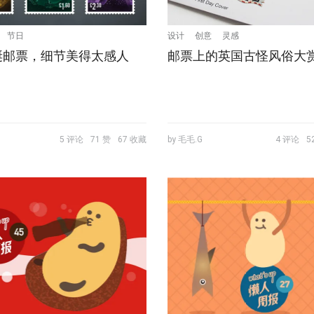
节日
设计
创意
灵感
诞邮票，细节美得太感人
邮票上的英国古怪风俗大
5 评论
71 赞
67 收藏
by 毛毛.G
4 评论
5