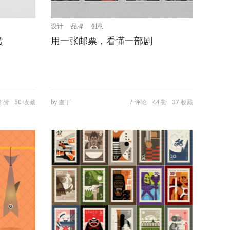
设计
品牌
创意
赏
用一张邮票，看懂一部剧
2 赞
60 收藏
by 盧丁
7 评论
44 赞
37 收藏