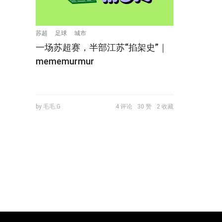
苏超
足球
城市
一场苏超赛，半部江苏“掐架史”｜
mememurmur
by 毛毛.G
4 评论
30 赞
2 收藏