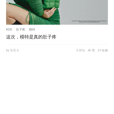
时尚
肚子疼
模特
这次，模特是真的肚子疼
by 毛毛.G
0 评论
46 赞
29 收藏