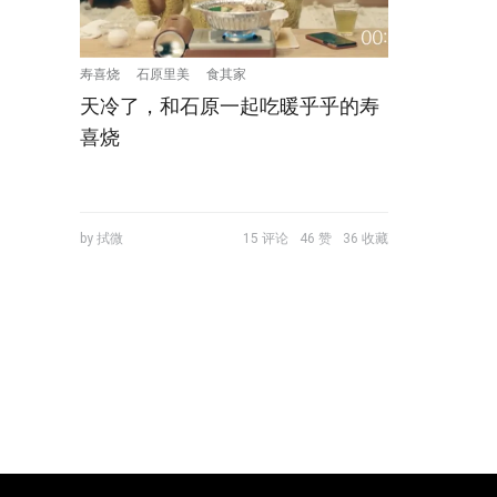
寿喜烧
石原里美
食其家
天冷了，和石原一起吃暖乎乎的寿
喜烧
by 拭微
15 评论
46 赞
36 收藏