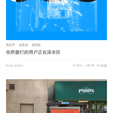
电话亭
金鱼池
超现实
你所拨打的用户正在深水区
by 緑 midori
10 评论
148 赞
94 收藏