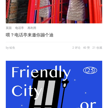
英国
电话亭
再利用
喂？电话亭来邀你蹦个迪
by 鲸鱼
2 评论
40 赞
21 收藏