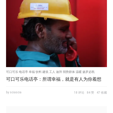
可口可乐 电话亭 幸福 饮料 建筑 工人 迪拜 弱势群体 温暖 扬罗必凯
可口可乐电话亭：所谓幸福，就是有人为你着想
by sciascia
18 评论
84 赞
47 收藏