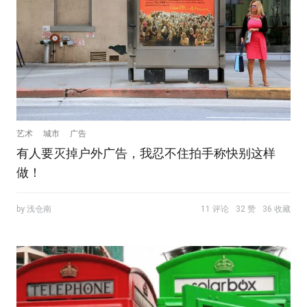
艺术
城市
广告
有人要灭掉户外广告，我忍不住拍手称快别这样
做！
by 浅仓南
11 评论
32 赞
36 收藏