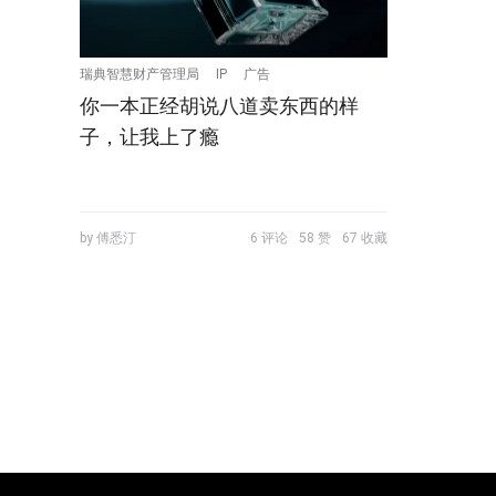
瑞典智慧财产管理局
IP
广告
你一本正经胡说八道卖东西的样
子，让我上了瘾
by 傅悉汀
6 评论
58 赞
67 收藏