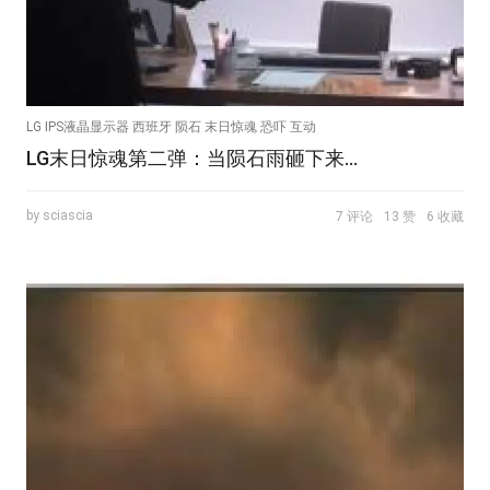
LG IPS液晶显示器 西班牙 陨石 末日惊魂 恐吓 互动
LG末日惊魂第二弹：当陨石雨砸下来…
by sciascia
7 评论
13 赞
6 收藏