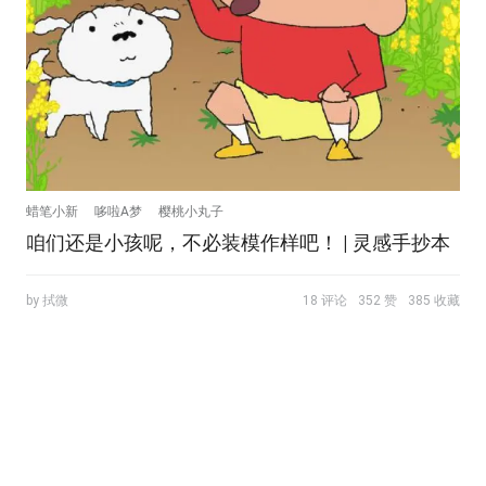
蜡笔小新
哆啦A梦
樱桃小丸子
咱们还是小孩呢，不必装模作样吧！ | 灵感手抄本
by 拭微
18 评论
352 赞
385 收藏