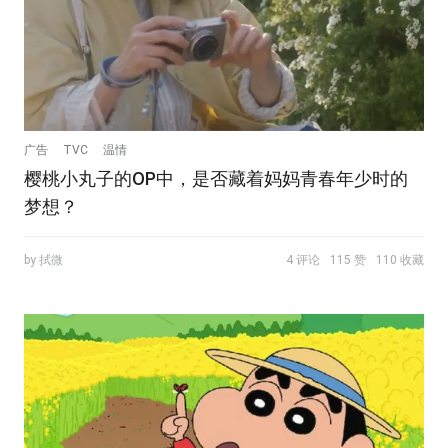
广告
TVC
温情
樱桃小丸子的OP中，是否藏着妈妈青春年少时的
梦想？
by 拭微
4 评论
115 赞
110 收藏