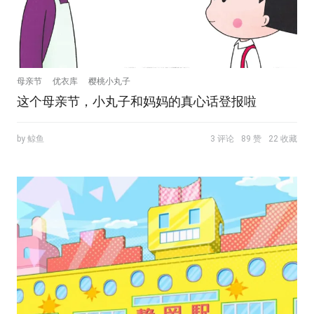
母亲节
优衣库
樱桃小丸子
这个母亲节，小丸子和妈妈的真心话登报啦
by 鲸鱼
3 评论
89 赞
22 收藏