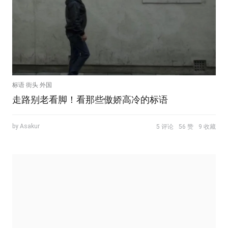
标语 街头 外国
走路别老看脚！看那些傲娇高冷的标语
by Asakur
5 评论
56 赞
9 收藏