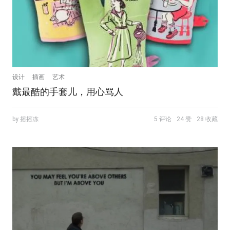
设计
插画
艺术
戴最酷的手套儿，用心骂人
by 摇摇冻
5 评论
24 赞
28 收藏