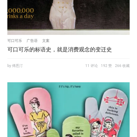
可口可乐
广告语
文案
可口可乐的标语史，就是消费观念的变迁史
by 傅悉汀
11 评论
192 赞
266 收藏