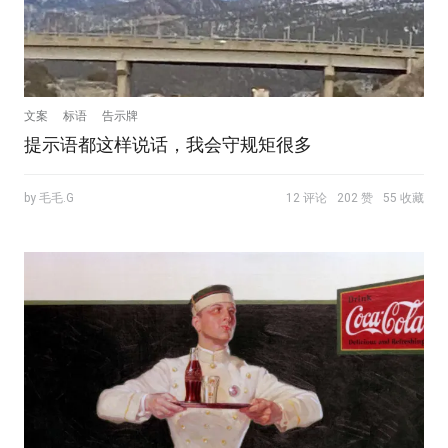
文案
标语
告示牌
提示语都这样说话，我会守规矩很多
by 毛毛.G
12 评论
202 赞
55 收藏