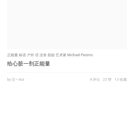
正能量 标语 户外 话 沮丧 鼓励 艺术家 Michael Pecirno
给心脏一剂正能量
by 言一Aoi
4 评论
23 赞
13 收藏