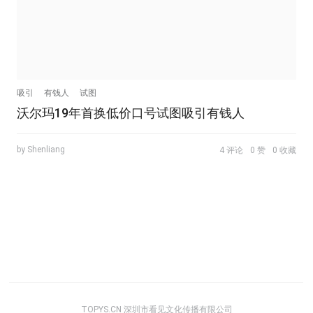
吸引
有钱人
试图
沃尔玛19年首换低价口号试图吸引有钱人
by Shenliang
4 评论
0 赞
0 收藏
TOPYS.CN 深圳市看见文化传播有限公司