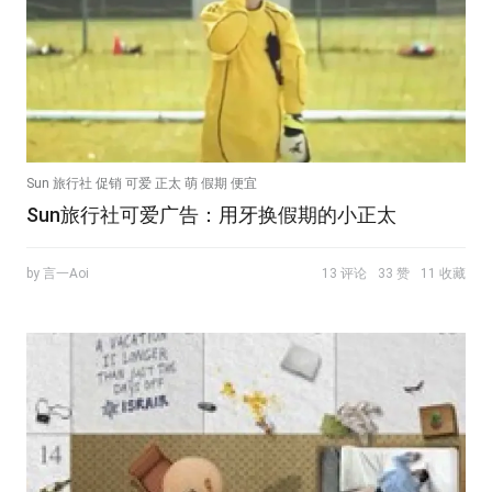
Sun 旅行社 促销 可爱 正太 萌 假期 便宜
Sun旅行社可爱广告：用牙换假期的小正太
by 言一Aoi
13 评论
33 赞
11 收藏