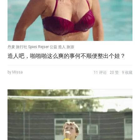
丹麦 旅行社 Spies Rejser 公益 造人 旅游
造人吧，啪啪啪这么爽的事何不顺便整出个娃？
by Missa
11 评论
20 赞
9 收藏