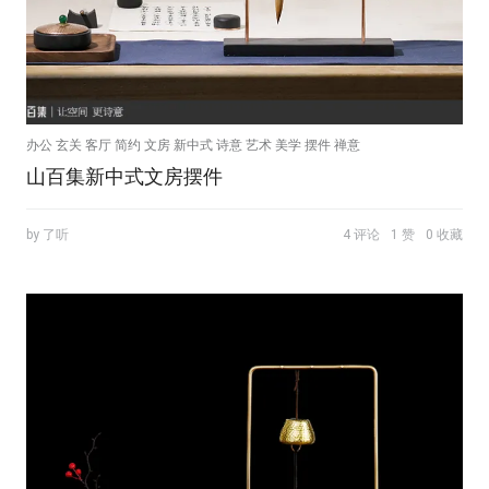
办公 玄关 客厅 简约 文房 新中式 诗意 艺术 美学 摆件 禅意
山百集新中式文房摆件
by 了听
4 评论
1 赞
0 收藏