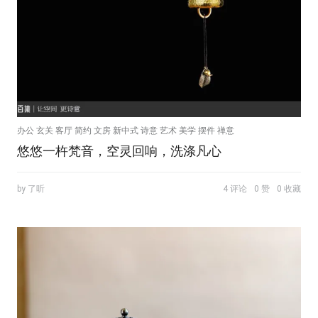
办公 玄关 客厅 简约 文房 新中式 诗意 艺术 美学 摆件 禅意
悠悠一杵梵音，空灵回响，洗涤凡心
by 了听
4 评论
0 赞
0 收藏