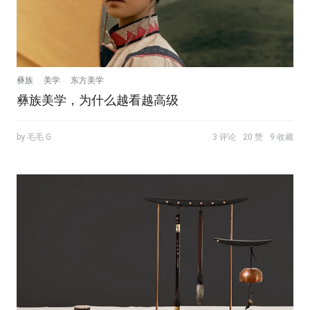
彝族
美学
东方美学
彝族美学，为什么越看越高级
by 毛毛.G
3 评论
20 赞
9 收藏