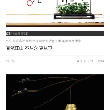
办公 玄关 客厅 简约 文房 新中式 诗意 艺术 美学 摆件 禅意
百笔江山|不从众 更从容
by 了听
4 评论
0 赞
0 收藏