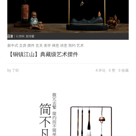
新中式 文房 摆件 玄关 美学 禅意 诗意 简约 艺术
【铜镇江山】典藏级艺术摆件
by 了听
4 评论
0 赞
0 收藏