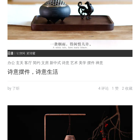
办公 玄关 客厅 简约 文房 新中式 诗意 艺术 美学 摆件 禅意
诗意摆件，诗意生活
by 了听
4 评论
1 赞
2 收藏