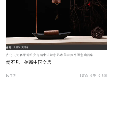
办公 玄关 客厅 简约 文房 新中式 诗意 艺术 美学 摆件 禅意 山百集
简不凡，创新中国文房
by 了听
4 评论
0 赞
0 收藏