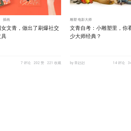
插画
雕塑 电影大师
国女文青，做出了刷爆社交
文青自考：小雕塑里，你
文具
少大师经典？
7 评论
202 赞
221 收藏
by 章赳赳
14 评论
3