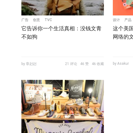
广告
创意
TVC
设计
产品
它告诉你一个生活真相：没钱文青
这个美
不如狗
网络的
by Asakur
by 章赳赳
21 评论
46 赞
46 收藏