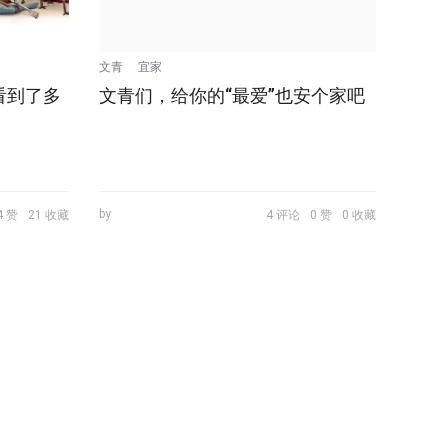
文青
宜家
看到了多
文青们，给你的“最爱”也安个家吧
by
4 赞
21 收藏
4 评论
0 赞
0 收藏