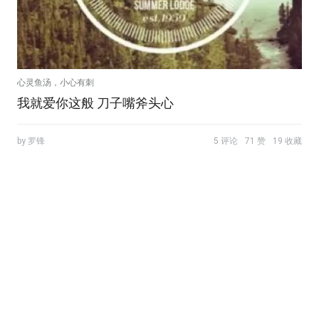
心灵鱼汤，小心有刺
我就爱你这般 刀子嘴斧头心
by 罗锋
5 评论
71 赞
19 收藏