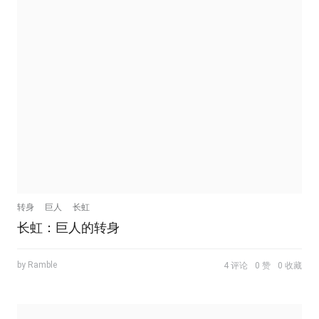
转身
巨人
长虹
长虹：巨人的转身
by Ramble
4 评论
0 赞
0 收藏