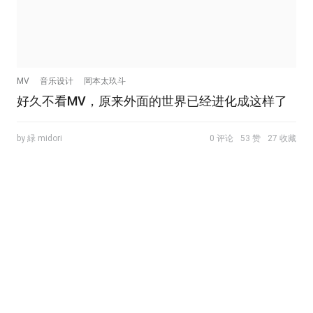
MV
音乐设计
岡本太玖斗
好久不看MV，原来外面的世界已经进化成这样了
by 緑 midori
0 评论
53 赞
27 收藏