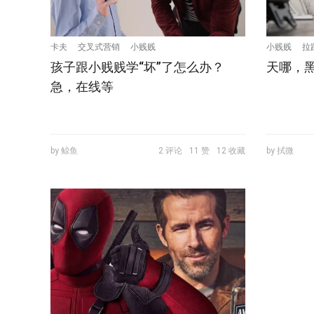
卡夫
交叉式营销
小贱贱
小贱贱
拉
孩子跟小贱贱学“坏”了怎么办？
天哪，
急，在线等
by 鲸鱼
2 评论
11 赞
12 收藏
by 拭微