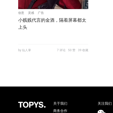
创意
灵感
广告
小贱贱代言的金酒，隔着屏幕都太
上头
by 仙人掌
7 评论
50 赞
39 收藏
关于我们
关注我们
商务合作