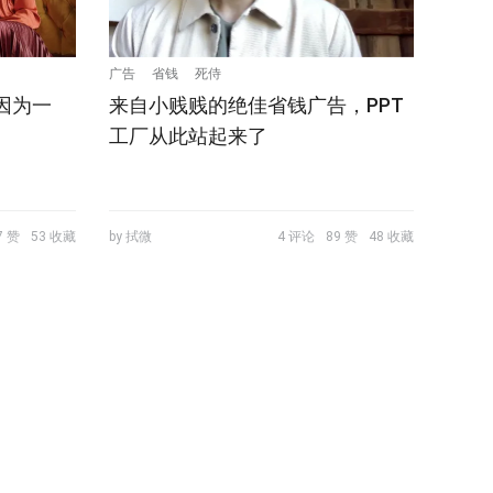
广告
省钱
死侍
因为一
来自小贱贱的绝佳省钱广告，PPT
工厂从此站起来了
7 赞
53 收藏
by 拭微
4 评论
89 赞
48 收藏