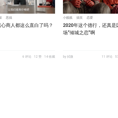
踩
恶搞
小贱贱
搞笑
恋爱
黑心商人都这么直白了吗？
2020年这个德行，还真是
场“倾城之恋”啊
6 评论
12 赞
14 收藏
by 拭微
11 评论
5