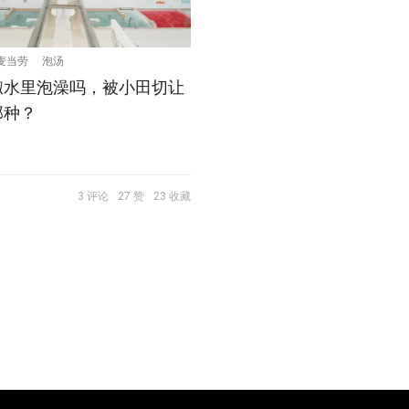
麦当劳
泡汤
椒水里泡澡吗，被小田切让
那种？
3 评论
27 赞
23 收藏