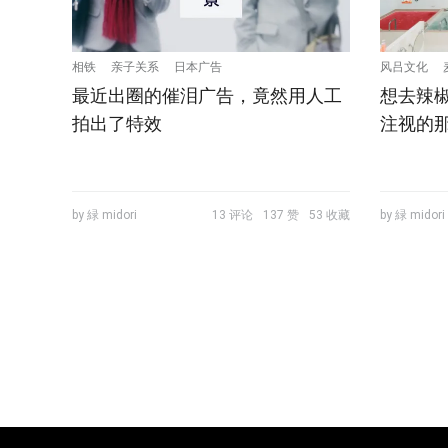
相铁
亲子关系
日本广告
风吕文化
最近出圈的催泪广告，竟然用人工
想去辣
拍出了特效
注视的
by 緑 midori
13 评论
137 赞
53 收藏
by 緑 midori