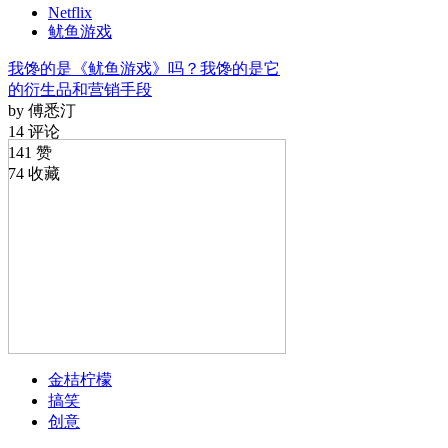
Netflix
鱿鱼游戏
我馋的是《鱿鱼游戏》吗？我馋的是它
的衍生品和营销手段
by 傅悉汀
14 评论
141 赞
74 收藏
金桔柠檬
搞笑
创意