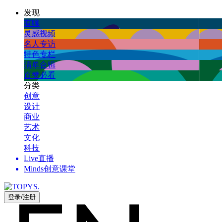
发现
有聊
灵感视频
名人专访
特色专栏
清单合辑
百赞必看
分类
创意
设计
商业
艺术
文化
科技
Live直播
Minds创意课堂
登录/注册