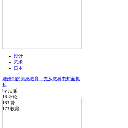
设计
艺术
日本
娃娃们的美感教育，先从教科书封面抓
起
by 活腻
16 评论
163 赞
173 收藏