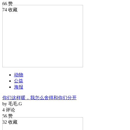
66 赞
74 收藏
动物
公益
海报
你们这样暖，我怎么舍得和你们分开
by 毛毛.G
4 评论
56 赞
32 收藏