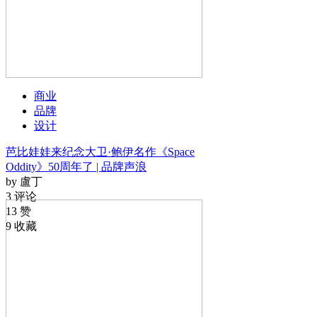
商业
品牌
设计
芭比娃娃来纪念大卫·鲍伊名作《Space
Oddity》50周年了 | 品牌声浪
by 盧丁
3 评论
13 赞
9 收藏