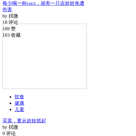
每少喝一杯coco，就有一只吉娃娃免遭
伤害
by 拭微
18 评论
169 赞
103 收藏
饮食
健康
儿童
买菜，要从娃娃抓起
by 拭微
9 评论