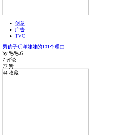
创意
广告
TVC
男孩子玩洋娃娃的101个理由
by 毛毛.G
7 评论
77 赞
44 收藏