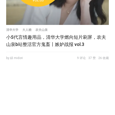
清华大学
大人糖
农夫山泉
小S代言情趣用品，清华大学燃向短片刷屏，农夫
山泉b站整活官方鬼畜丨嫉妒战报 vol.3
by 緑 midori
9 评论
37 赞
26 收藏