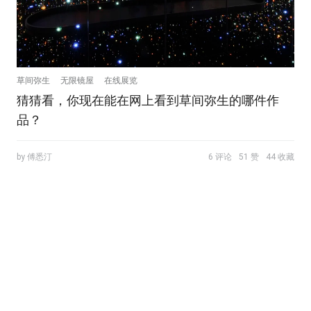
草间弥生
无限镜屋
在线展览
猜猜看，你现在能在网上看到草间弥生的哪件作
品？
by 傅悉汀
6 评论
51 赞
44 收藏