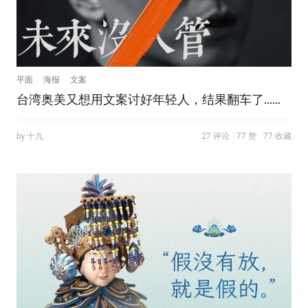
平面
海报
文案
台湾奥美又想用文案讨好年轻人，结果翻车了……
by 十九
27 评论
77 赞
77 收藏