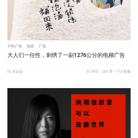
户外广告
创意
广告
大人们一任性，刺绣了一副1276公分的电梯广告
by 章赳赳
33 评论
268 赞
172 收藏