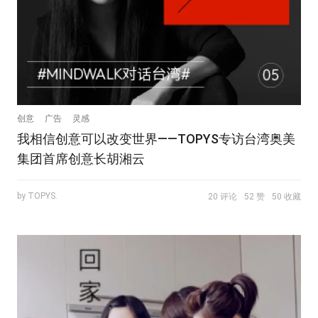
创意
广告
灵感
我相信创意可以改变世界——TOPYS专访台湾奥美
集团首席创意长胡湘云
by TOPYS.
20 评论
52 赞
50 收藏