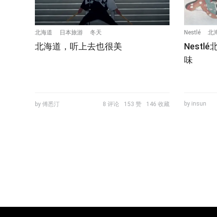
北海道
日本旅游
冬天
Nestlé
北
北海道，听上去也很美
Nestl
味
by insun
by 傅悉汀
8 评论
153 赞
146 收藏