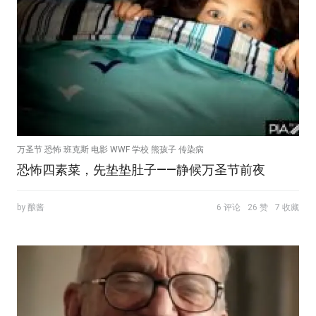
万圣节 恐怖 班克斯 电影 WWF 学校 熊孩子 传染病
恐怖四素菜，先垫垫肚子——静候万圣节前夜
by 酿酱
6 评论
26 赞
7 收藏