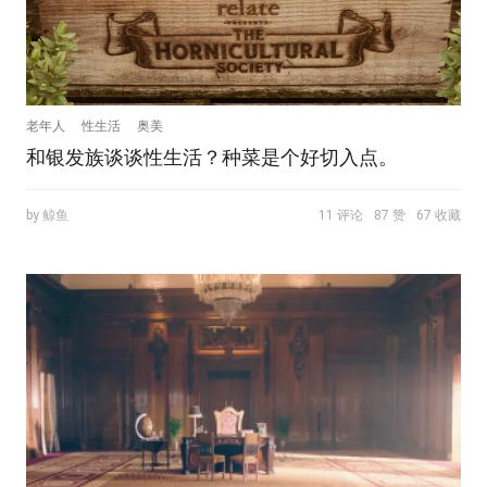
老年人
性生活
奥美
和银发族谈谈性生活？种菜是个好切入点。
by 鲸鱼
11 评论
87 赞
67 收藏