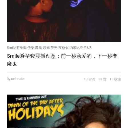
Smile 避孕套 传染 魔鬼 震撼 荧光 夜总会 纳米比亚 Y＆R
Smile避孕套震撼创意：前一秒亲爱的，下一秒变
魔鬼
by sciascia
10 评论
18 赞
13 收藏