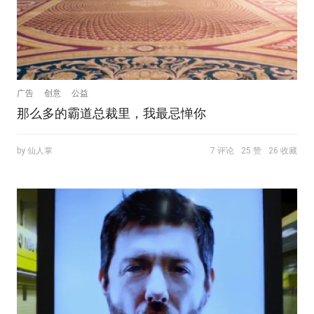
广告
创意
公益
那么多的霸道总裁里，我最忌惮你
by 仙人掌
7 评论
25 赞
26 收藏