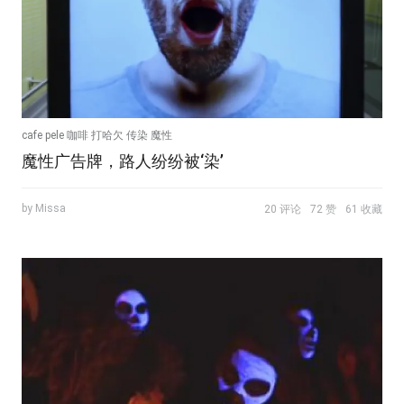
cafe pele 咖啡 打哈欠 传染 魔性
魔性广告牌，路人纷纷被‘染’
by Missa
20 评论
72 赞
61 收藏