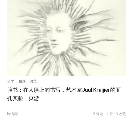
艺术
摄影
雕塑
脸书：在人脸上的书写，艺术家Juul Kraijier的面
孔实验一页游
by 酿酱
5 评论
1 赞
0 收藏