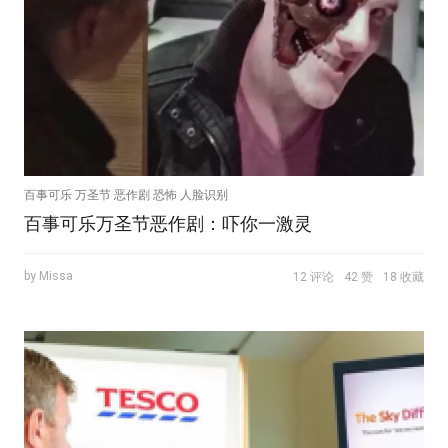
百事可乐 万圣节 恶作剧 恐怖 人脸识别
百事可乐万圣节恶作剧：吓你一激灵
by Missa
12 评论
42 赞
18 收藏