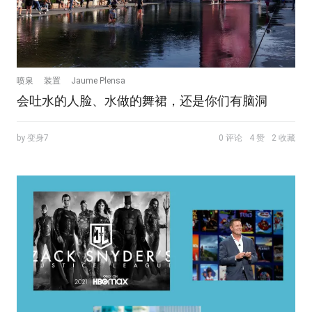
喷泉
装置
Jaume Plensa
会吐水的人脸、水做的舞裙，还是你们有脑洞
by 变身7
0 评论
4 赞
2 收藏