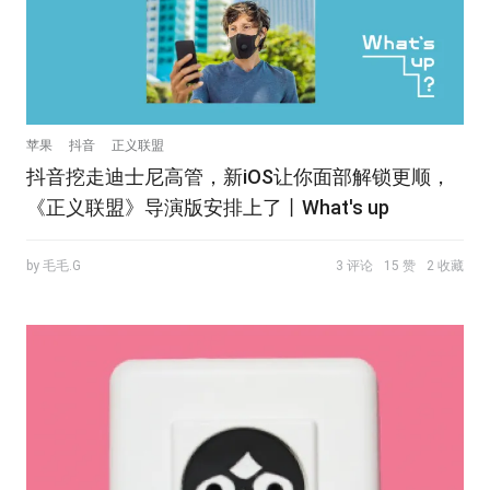
苹果
抖音
正义联盟
抖音挖走迪士尼高管，新iOS让你面部解锁更顺，
《正义联盟》导演版安排上了丨What's up
by 毛毛.G
3 评论
15 赞
2 收藏