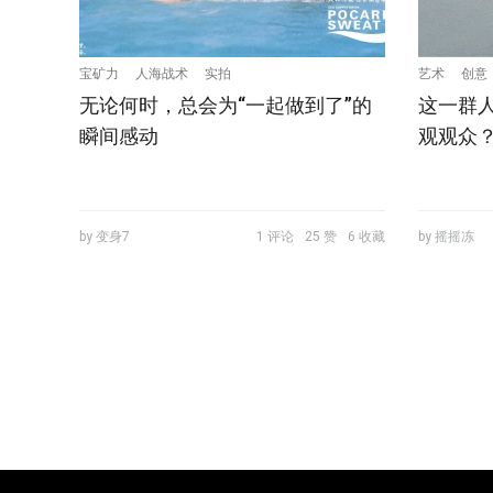
宝矿力
人海战术
实拍
艺术
创意
无论何时，总会为“一起做到了”的
这一群
瞬间感动
观观众？| 
by 变身7
1 评论
25 赞
6 收藏
by 摇摇冻