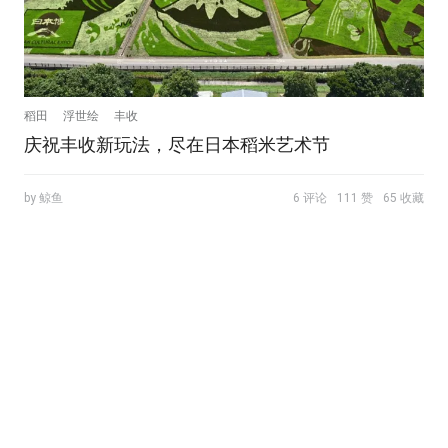
稻田
浮世绘
丰收
庆祝丰收新玩法，尽在日本稻米艺术节
by 鲸鱼
6 评论
111 赞
65 收藏