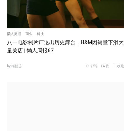
懒人周报
商业
科技
八一电影制片厂退出历史舞台，H&M因销量下滑大
量关店 | 懒人周报67
by 摇摇冻
11 评论
14 赞
11 收藏