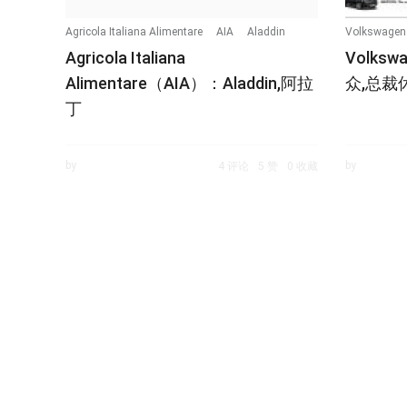
Agricola Italiana Alimentare
AIA
Aladdin
Volkswagen
Agricola Italiana
Volkswa
Alimentare（AIA）：Aladdin,阿拉
众,总裁休旅
丁
by
by
4 评论
5 赞
0 收藏