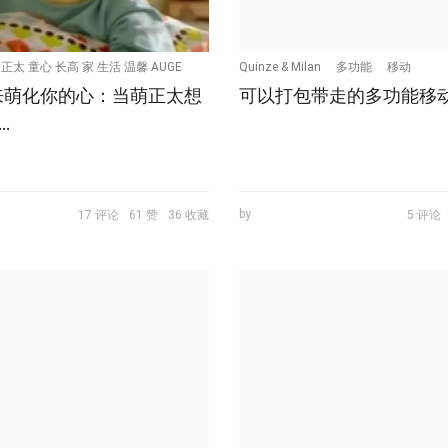
 正太 童心 长高 家 生活 温馨 AUGE
Quinze & Milan
多功能
移动
来萌化你的心：当萌正太想
可以打包带走的多功能移
 TVC
…
by
17 评论
61 赞
36 收藏
5 评论