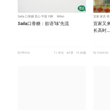
Saila 口香糖 恶心 平面 Y&R
Milan
宜家 家具 萌
Saila口香糖：欲语‘味’先流
宜家又
Italy 洋葱 大蒜 鱼 形象 直观
Milan 意大利
长高时…
by Missa
by sciascia
11 评论
44 赞
16 收藏