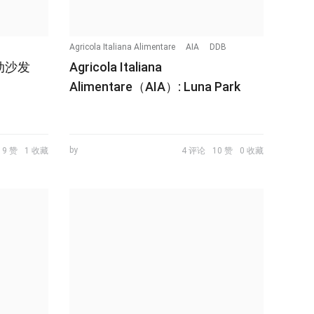
Agricola Italiana Alimentare
AIA
DDB
动沙发
Agricola Italiana
Alimentare（AIA）: Luna Park
by
9 赞
1 收藏
4 评论
10 赞
0 收藏