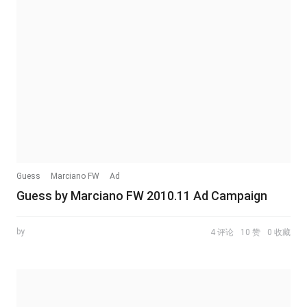
Guess
Marciano FW
Ad
Guess by Marciano FW 2010.11 Ad Campaign
by
4 评论
10 赞
0 收藏