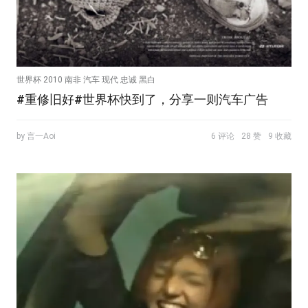
世界杯 2010 南非 汽车 现代 忠诚 黑白
#重修旧好#世界杯快到了，分享一则汽车广告
by 言一Aoi
6 评论
28 赞
9 收藏