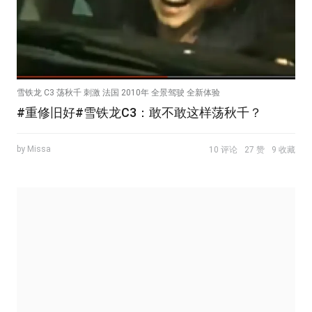
雪铁龙 C3 荡秋千 刺激 法国 2010年 全景驾驶 全新体验
#重修旧好#雪铁龙C3：敢不敢这样荡秋千？
by Missa
10 评论
27 赞
9 收藏