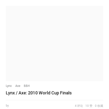
Lynx
Axe
BBH
Lynx / Axe: 2010 World Cup Finals
by
4 评论
10 赞
0 收藏