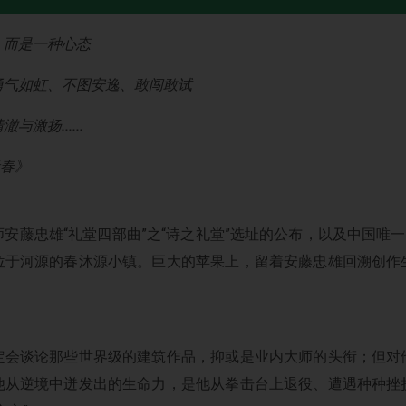
，而是一种心态
勇气如虹、不图安逸、敢闯敢试
激扬......
青春》
安藤忠雄“礼堂四部曲”之“诗之礼堂”选址的公布，以及中国唯一
位于河源的春沐源小镇。巨大的苹果上，留着安藤忠雄回溯创作
定会谈论那些世界级的建筑作品，抑或是业内大师的头衔；但对
他从逆境中迸发出的生命力，是他从拳击台上退役、遭遇种种挫