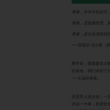
青春，并非年轻岁月
青春，是超越怯懦、
青春，是生命涌泉的清澈与
——塞缪尔·乌尔曼《
两年前，随着建筑大师
的落地，我们来到了
——永远的青春。
若是旁人谈论他，一
诉说一件事，那便是