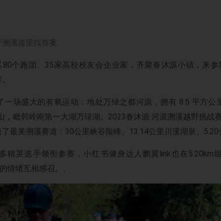
野溯溪道里找答案
区80个跑团、35家高校校友会企业家，齐聚春沐源小镇，来参
赛。
一场盛大的有氧运动：地处万绿之都河源，拥有 8.5 平方
山，毗邻岭南第一大湖万绿湖。2023春沐源·河源溯溪越野挑战赛
了最美溯溪赛道：30公里峡谷险峰、13.14公里川溪湖泉、5.2
精英选手领衔参赛，小红书健身达人鹏翼link也在5.20k
”的情绪互相感召。、