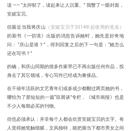
读 —— “太抑郁了，读起来让人沉重。” 我瞥了一眼封面，
安妮宝贝。
但最近当我将庆山
（安妮宝贝于2014年起使用的笔名）
的新书《一切境》出版的消息告诉她时，她先是好奇地
问： “庆山是谁？”，得到回复之后的下一句是：“她怎么
还在写书？”
的确，和庆山同期的很多作家早已不再出版任何作品，投
身去了其它领域，专心写作已经成为奢侈品。
在千禧年活跃的文艺青年们或多或少都翻过两页她的书，
哪怕为了那短短的一篇“琼屑谈”专栏，《城市画报》也是
不少人每期必买的刊物。
但也必须承认：并非每个人都会欣赏安妮宝贝的文字。有
人觉得她笔触细腻，文风独特，能把握当下都市男女之间