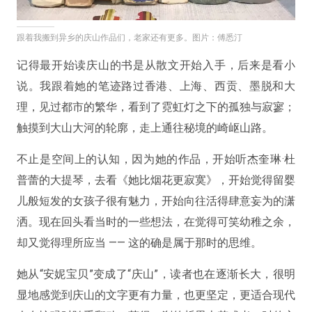
跟着我搬到异乡的庆山作品们，老家还有更多。图片：傅悉汀
记得最开始读庆山的书是从散文开始入手，后来是看小
说。我跟着她的笔迹路过香港、上海、西贡、墨脱和大
理，见过都市的繁华，看到了霓虹灯之下的孤独与寂寥；
触摸到大山大河的轮廓，走上通往秘境的崎岖山路。
不止是空间上的认知，因为她的作品，开始听杰奎琳·杜
普蕾的大提琴，去看《她比烟花更寂寞》，开始觉得留婴
儿般短发的女孩子很有魅力，开始向往活得肆意妄为的潇
洒。现在回头看当时的一些想法，在觉得可笑幼稚之余，
却又觉得理所应当 —— 这的确是属于那时的思维。
她从“安妮宝贝”变成了“庆山”，读者也在逐渐长大，很明
显地感觉到庆山的文字更有力量，也更坚定，更适合现代